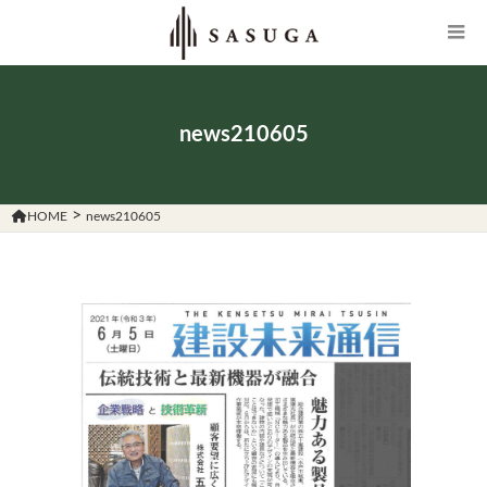
news210605
>
HOME
news210605