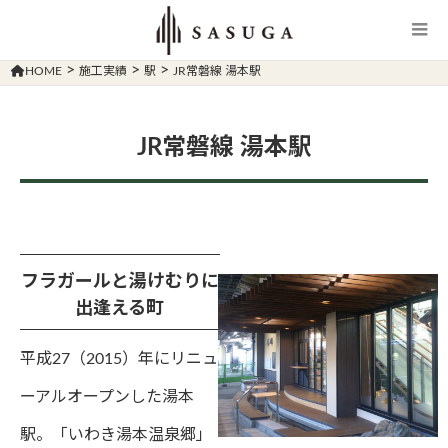
>
>
>
HOME
施工実績
駅
JR常磐線 湯本駅
JR常磐線 湯本駅
フラガールと湯けむりに
出逢える町
平成27（2015）年にリニュ
ーアルオープンした湯本
駅。「いわき湯本温泉郷」