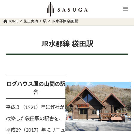
>
>
>
HOME
施工実績
駅
JR水郡線 袋田駅
JR水郡線 袋田駅
ログハウス風の山間の駅
舎
平成３（1991）年に弊社が
改築した袋田駅の駅舎を、
平成29（2017）年にリニュ