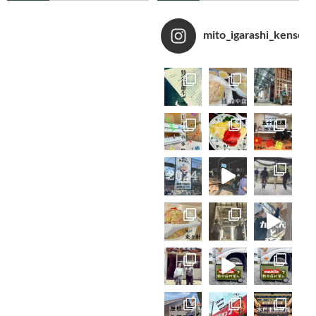
mito_igarashi_kensets